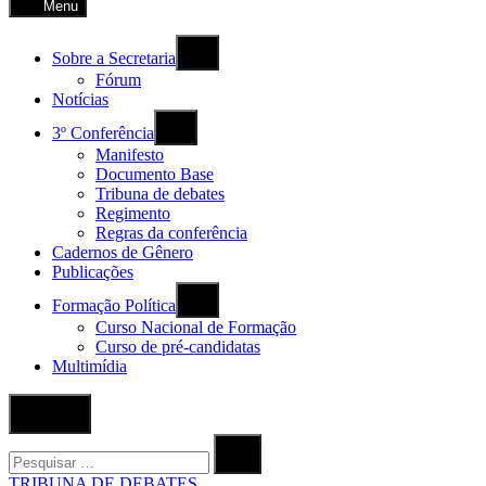
Menu
Sobre a Secretaria
Fórum
Notícias
3º Conferência
Manifesto
Documento Base
Tribuna de debates
Regimento
Regras da conferência
Cadernos de Gênero
Publicações
Formação Política
Curso Nacional de Formação
Curso de pré-candidatas
Multimídia
Abrir
Pesquisa
Procurar
por:
Procurar
POSTADO
TRIBUNA DE DEBATES