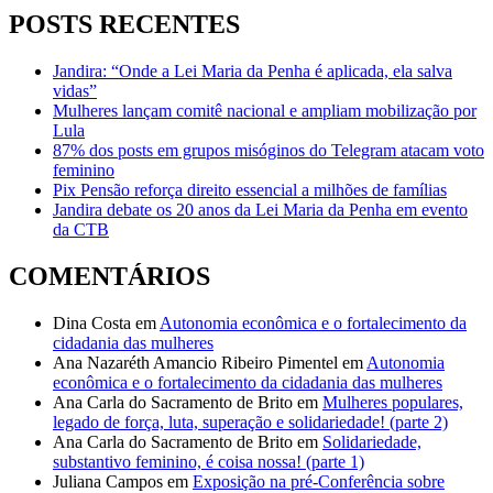
POSTS RECENTES
Jandira: “Onde a Lei Maria da Penha é aplicada, ela salva
vidas”
Mulheres lançam comitê nacional e ampliam mobilização por
Lula
87% dos posts em grupos misóginos do Telegram atacam voto
feminino
Pix Pensão reforça direito essencial a milhões de famílias
Jandira debate os 20 anos da Lei Maria da Penha em evento
da CTB
COMENTÁRIOS
Dina Costa
em
Autonomia econômica e o fortalecimento da
cidadania das mulheres
Ana Nazaréth Amancio Ribeiro Pimentel
em
Autonomia
econômica e o fortalecimento da cidadania das mulheres
Ana Carla do Sacramento de Brito
em
Mulheres populares,
legado de força, luta, superação e solidariedade! (parte 2)
Ana Carla do Sacramento de Brito
em
Solidariedade,
substantivo feminino, é coisa nossa! (parte 1)
Juliana Campos
em
Exposição na pré-Conferência sobre