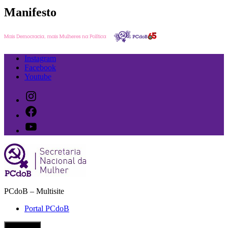
Manifesto
Ir
Instagram
para
Facebook
o
Youtube
conteúdo
Instagram
Facebook
Youtube
PCdoB – Multisite
Secretaria Nacional da Mulher do PCdoB
Portal PCdoB