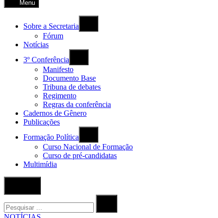
Menu
Sobre a Secretaria
Fórum
Notícias
3º Conferência
Manifesto
Documento Base
Tribuna de debates
Regimento
Regras da conferência
Cadernos de Gênero
Publicações
Formação Política
Curso Nacional de Formação
Curso de pré-candidatas
Multimídia
Abrir
Pesquisa
Procurar
por:
Procurar
POSTADO
NOTÍCIAS