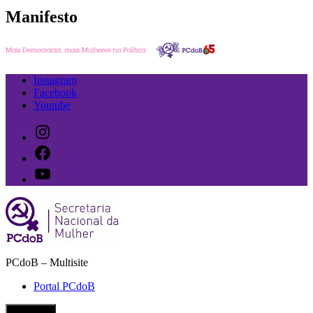
Manifesto
Ir
Instagram
para
Facebook
o
Youtube
conteúdo
Instagram
Facebook
Youtube
PCdoB – Multisite
Secretaria Nacional da Mulher do PCdoB
Portal PCdoB