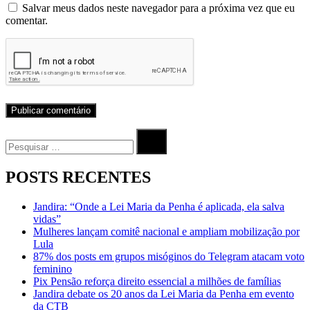
Salvar meus dados neste navegador para a próxima vez que eu
comentar.
Procurar
por:
Procurar
POSTS RECENTES
Jandira: “Onde a Lei Maria da Penha é aplicada, ela salva
vidas”
Mulheres lançam comitê nacional e ampliam mobilização por
Lula
87% dos posts em grupos misóginos do Telegram atacam voto
feminino
Pix Pensão reforça direito essencial a milhões de famílias
Jandira debate os 20 anos da Lei Maria da Penha em evento
da CTB