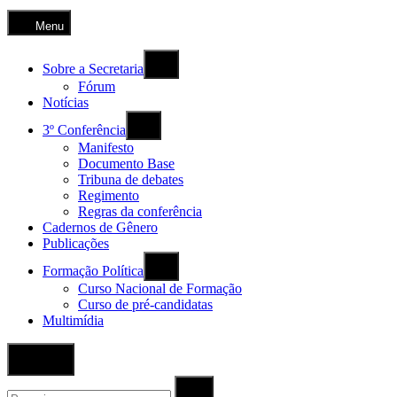
Menu
Sobre a Secretaria
Fórum
Notícias
3º Conferência
Manifesto
Documento Base
Tribuna de debates
Regimento
Regras da conferência
Cadernos de Gênero
Publicações
Formação Política
Curso Nacional de Formação
Curso de pré-candidatas
Multimídia
Abrir
Pesquisa
Procurar