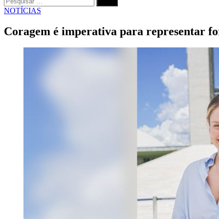
por:
Procurar
POSTADO
NOTÍCIAS
EM
Coragem é imperativa para representar f