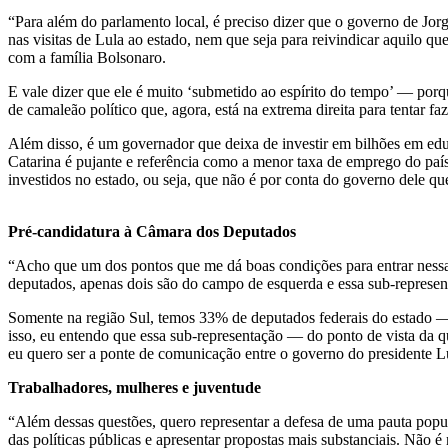
“Para além do parlamento local, é preciso dizer que o governo de Jor
nas visitas de Lula ao estado, nem que seja para reivindicar aquilo q
com a família Bolsonaro.
E vale dizer que ele é muito ‘submetido ao espírito do tempo’ — porqu
de camaleão político que, agora, está na extrema direita para tentar fa
Além disso, é um governador que deixa de investir em bilhões em ed
Catarina é pujante e referência como a menor taxa de emprego do país
investidos no estado, ou seja, que não é por conta do governo dele q
Pré-candidatura à Câmara dos Deputados
“Acho que um dos pontos que me dá boas condições para entrar nessa 
deputados, apenas dois são do campo de esquerda e essa sub-represent
Somente na região Sul, temos 33% de deputados federais do estado —
isso, eu entendo que essa sub-representação — do ponto de vista da 
eu quero ser a ponte de comunicação entre o governo do presidente Lu
Trabalhadores, mulheres e juventude
“Além dessas questões, quero representar a defesa de uma pauta popul
das políticas públicas e apresentar propostas mais substanciais. Não é