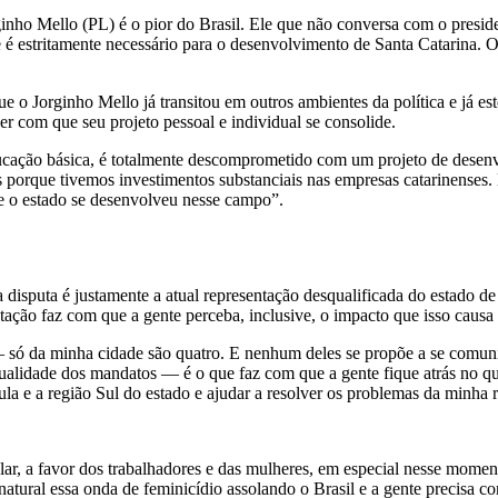
ginho Mello (PL) é o pior do Brasil. Ele que não conversa com o presi
ue é estritamente necessário para o desenvolvimento de Santa Catarina. 
e o Jorginho Mello já transitou em outros ambientes da política e já e
zer com que seu projeto pessoal e individual se consolide.
ucação básica, é totalmente descomprometido com um projeto de desenv
 porque tivemos investimentos substanciais nas empresas catarinenses. 
ue o estado se desenvolveu nesse campo”.
disputa é justamente a atual representação desqualificada do estado 
ação faz com que a gente perceba, inclusive, o impacto que isso causa
 só da minha cidade são quatro. E nenhum deles se propõe a se comuni
qualidade dos mandatos — é o que faz com que a gente fique atrás no qu
la e a região Sul do estado e ajudar a resolver os problemas da minha 
ar, a favor dos trabalhadores e das mulheres, em especial nesse moment
 natural essa onda de feminicídio assolando o Brasil e a gente precisa c