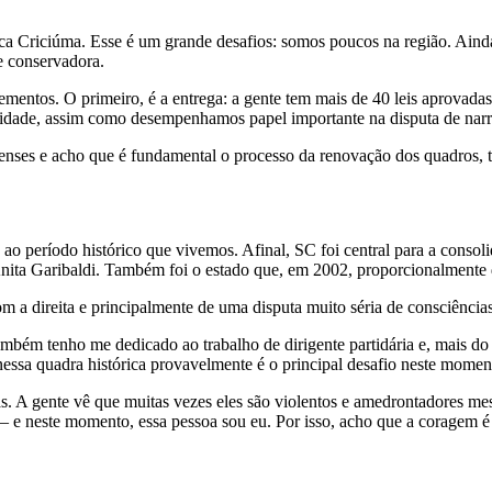
ica Criciúma. Esse é um grande desafios: somos poucos na região. Aind
e conservadora.
ementos. O primeiro, é a entrega: a gente tem mais de 40 leis aprovada
cidade, assim como desempenhamos papel importante na disputa de narrat
nenses e acho que é fundamental o processo da renovação dos quadros, ta
ao período histórico que vivemos. Afinal, SC foi central para a conso
Anita Garibaldi. Também foi o estado que, em 2002, proporcionalmente d
a direita e principalmente de uma disputa muito séria de consciências 
ambém tenho me dedicado ao trabalho de dirigente partidária e, mais d
nessa quadra histórica provavelmente é o principal desafio neste momen
ias. A gente vê que muitas vezes eles são violentos e amedrontadores 
 e neste momento, essa pessoa sou eu. Por isso, acho que a coragem é i