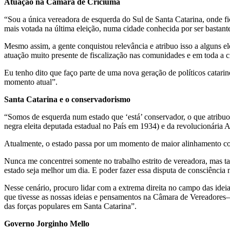
Atuação na Câmara de Criciúma
“Sou a única vereadora de esquerda do Sul de Santa Catarina, onde f
mais votada na última eleição, numa cidade conhecida por ser bastant
Mesmo assim, a gente conquistou relevância e atribuo isso a alguns el
atuação muito presente de fiscalização nas comunidades e em toda a 
Eu tenho dito que faço parte de uma nova geração de políticos catari
momento atual”.
Santa Catarina e o conservadorismo
“Somos de esquerda num estado que ‘está’ conservador, o que atribuo 
negra eleita deputada estadual no País em 1934) e da revolucionária 
Atualmente, o estado passa por um momento de maior alinhamento com 
Nunca me concentrei somente no trabalho estrito de vereadora, mas t
estado seja melhor um dia. E poder fazer essa disputa de consciência 
Nesse cenário, procuro lidar com a extrema direita no campo das ide
que tivesse as nossas ideias e pensamentos na Câmara de Vereadores—
das forças populares em Santa Catarina”.
Governo Jorginho Mello