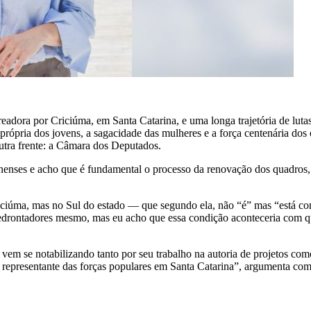
ra por Criciúma, em Santa Catarina, e uma longa trajetória de lutas. N
a própria dos jovens, a sagacidade das mulheres e a força centenária do
outra frente: a Câmara dos Deputados.
inenses e acho que é fundamental o processo da renovação dos quadros, t
ciúma, mas no Sul do estado — que segundo ela, não “é” mas “está co
amedrontadores mesmo, mas eu acho que essa condição aconteceria com 
m se notabilizando tanto por seu trabalho na autoria de projetos como
 representante das forças populares em Santa Catarina”, argumenta com a