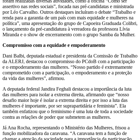
foram realizadas diversas atividades, como a oficina “Como ser
assertivo nas redes sociais”, focada nas pré-candidatas e ministrada
por Léo Carvalho. Outros destaques incluíram o debate “Trabalho e
renda para a garantia de um país com mais equidade e mulheres na
política”, uma apresentação do grupo de Capoeira Graduada Colibri,
o lançamento da pré-candidatura à vereadora da professora Lívia
Miranda e o show de encerramento com o grupo Samba da Mulher.
Compromisso com a equidade e empoderamento
Dani Balbi, deputada estadual e presidenta da Comissão de Trabalho
da ALERJ, destacou o compromisso do PCdoB com a participação
e o empoderamento das mulheres. “Nosso partido é extremamente
comprometido com a participação, o empoderamento e a proteção
da vida das mulheres”, afirmou.
A deputada federal Jandira Feghali destacou a importância da luta
das mulheres para isolar a extrema direita, afirmando que “nosso
desafio maior hoje é isolar a extrema direita e por isso a luta das
mulheres é importante, por ser suprapartidária e feminista”. Ela
também enfatizou que o feminismo é uma luta de toda a sociedade
contra as relações de poder que submetem as mulheres.
Já Ana Rocha, representando o Ministério das Mulheres, frisou a
função mobilizadora da caravana. “A caravana tem a função de
chamar a atenção da sociedade para a importância da participação