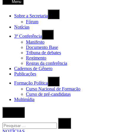
Menu
Sobre a Secretaria
Fórum
Notícias
3º Conferência
Manifesto
Documento Base
Tribuna de debates
Regimento
Regras da conferência
Cadernos de Gênero
Publicações
Formação Política
Curso Nacional de Formação
Curso de pré-candidatas
Multimídia
Abrir
Pesquisa
Procurar
por:
Procurar
POSTADO
NOTÍCIAS