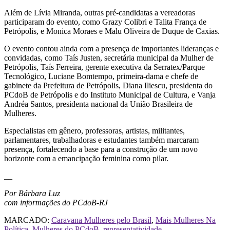
Além de Lívia Miranda, outras pré-candidatas a vereadoras
participaram do evento, como Grazy Colibri e Talita França de
Petrópolis, e Monica Moraes e Malu Oliveira de Duque de Caxias.
O evento contou ainda com a presença de importantes lideranças e
convidadas, como Taís Justen, secretária municipal da Mulher de
Petrópolis, Taís Ferreira, gerente executiva da Serratex/Parque
Tecnológico, Luciane Bomtempo, primeira-dama e chefe de
gabinete da Prefeitura de Petrópolis, Diana Iliescu, presidenta do
PCdoB de Petrópolis e do Instituto Municipal de Cultura, e Vanja
Andréa Santos, presidenta nacional da União Brasileira de
Mulheres.
Especialistas em gênero, professoras, artistas, militantes,
parlamentares, trabalhadoras e estudantes também marcaram
presença, fortalecendo a base para a construção de um novo
horizonte com a emancipação feminina como pilar.
__
Por Bárbara Luz
com informações do PCdoB-RJ
MARCADO:
Caravana Mulheres pelo Brasil
,
Mais Mulheres Na
Política
,
Mulheres do PCdoB
,
representatividade