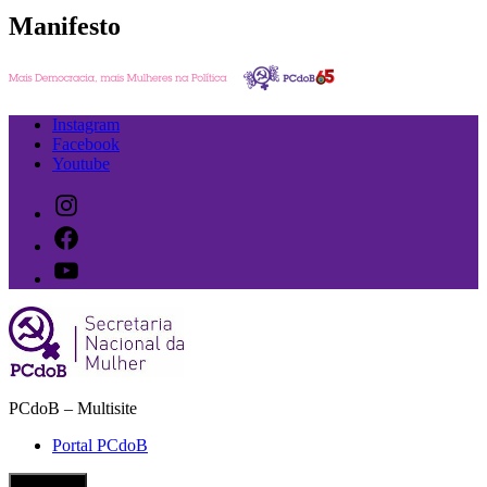
Manifesto
Ir
Instagram
para
Facebook
o
Youtube
conteúdo
Instagram
Facebook
Youtube
PCdoB – Multisite
Secretaria Nacional da Mulher do PCdoB
Portal PCdoB